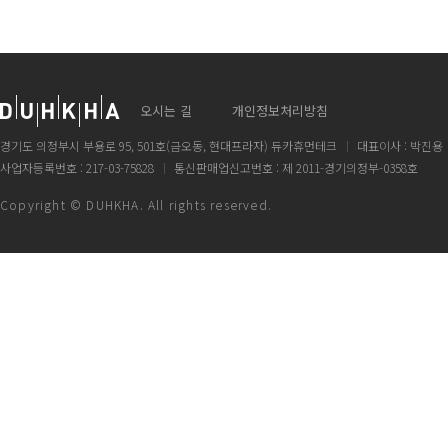
오시는 길
개인정보처리방침
경기도 의정부시 부용로 95, 501호(금오동, 현대프라자) 듀카휴먼테크
대표이사 : 박진용
사업자등록번호 : 217-03-75828
통신판매업신고번호 : 제 2011-경기의정부-0358호
Copyright © DUHKHA. All rights reserved.