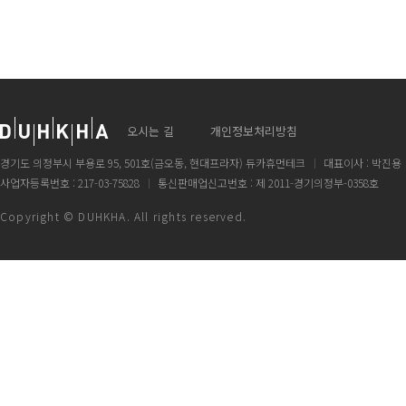
오시는 길
개인정보처리방침
경기도 의정부시 부용로 95, 501호(금오동, 현대프라자) 듀카휴먼테크
대표이사 : 박진용
사업자등록번호 : 217-03-75828
통신판매업신고번호 : 제 2011-경기의정부-0358호
Copyright © DUHKHA. All rights reserved.